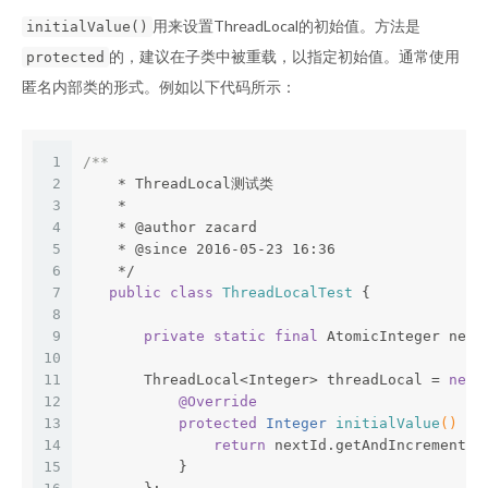
用来设置ThreadLocal的初始值。方法是
initialValue()
的，建议在子类中被重载，以指定初始值。通常使用
protected
匿名内部类的形式。例如以下代码所示：
1
/**
2
    * ThreadLocal测试类
3
    *
4
    * 
@author
 zacard
5
    * 
@since
 2016-05-23 16:36
6
    */
7
public
class
ThreadLocalTest
{
8
9
private
static
final
 AtomicInteger next
10
11
       ThreadLocal<Integer> threadLocal = 
new
 
12
@Override
13
protected
 Integer 
initialValue
()
{
14
return
 nextId.getAndIncrement()
15
           }