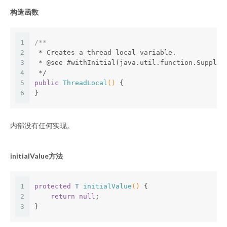
构造函数
1
/**
2
 * Creates a thread local variable.
3
 * 
@see
 #withInitial(java.util.function.Supplie
4
 */
5
public
ThreadLocal
()
{
6
}
内部没有任何实现。
initialValue方法
1
protected
 T 
initialValue
()
{
2
return
null
;
3
}