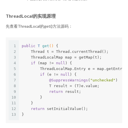
ThreadLocal的实现原理
先查看ThreadLocal的get()方法源码：
1
public
 T 
get
()
{
2
    Thread t = Thread.currentThread();
3
    ThreadLocalMap map = getMap(t);
4
if
 (map != 
null
) {
5
        ThreadLocalMap.Entry e = map.getEntry(
6
if
 (e != 
null
) {
7
@SuppressWarnings
(
"unchecked"
)
8
            T result = (T)e.value;
9
return
 result;
10
        }
11
    }
12
return
 setInitialValue();
13
}