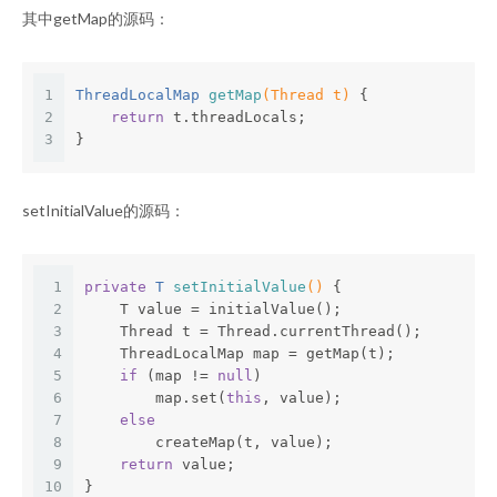
其中getMap的源码：
1
ThreadLocalMap 
getMap
(Thread t)
{
2
return
 t.threadLocals;
3
}
setInitialValue的源码：
1
private
 T 
setInitialValue
()
{
2
    T value = initialValue();
3
    Thread t = Thread.currentThread();
4
    ThreadLocalMap map = getMap(t);
5
if
 (map != 
null
)
6
        map.set(
this
, value);
7
else
8
        createMap(t, value);
9
return
 value;
10
}