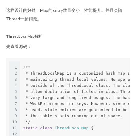
这样设计的好处：Map的Entry数量变小，性能提升。并且会随
Thread一起销毁。
ThreadLocalMap解析
先查看源码：
1
/**
2
 * ThreadLocalMap is a customized hash map sui
3
 * maintaining thread local values. No operati
4
 * outside of the ThreadLocal class. The class
5
 * allow declaration of fields in class Thread
6
 * very large and long-lived usages, the hash 
7
 * WeakReferences for keys. However, since ref
8
 * used, stale entries are guaranteed to be re
9
 * the table starts running out of space.
10
 */
11
static
class
ThreadLocalMap
{
12