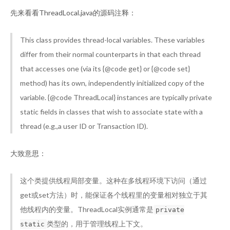
先来看看ThreadLocal.java的源码注释：
This class provides thread-local variables. These variables
differ from their normal counterparts in that each thread
that accesses one (via its {@code get} or {@code set}
method) has its own, independently initialized copy of the
variable. {@code ThreadLocal} instances are typically private
static fields in classes that wish to associate state with a
thread (e.g.,a user ID or Transaction ID).
大致意思：
这个类提供线程局部变量。这种在多线程环境下访问（通过
get或set方法）时，能保证各个线程里的变量相对独立于其
他线程内的变量。ThreadLocal实例通常是
private
类型的，用于管理线程上下文。
static