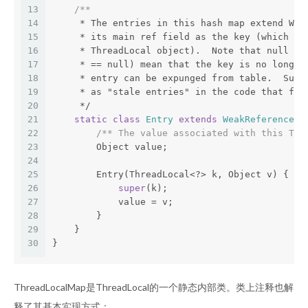
13
/**
14
     * The entries in this hash map extend Wea
15
     * its main ref field as the key (which is
16
     * ThreadLocal object).  Note that null ke
17
     * == null) mean that the key is no longer
18
     * entry can be expunged from table.  Such
19
     * as "stale entries" in the code that fol
20
     */
21
static
class
Entry
extends
WeakReference
<
T
22
/** The value associated with this Thr
23
        Object value;
24
25
        Entry(ThreadLocal<?> k, Object v) {
26
super
(k);
27
            value = v;
28
        }
29
    }
30
}
ThreadLocalMap是ThreadLocal的一个静态内部类。类上注释也解
释了其基本实现方式：