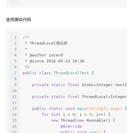
使用测试代码
1
/**
2
 * ThreadLocal测试类
3
 *
4
 * 
@author
 zacard
5
 * 
@since
 2016-05-23 16:36
6
 */
7
public
class
ThreadLocalTest
{
8
9
private
static
final
 AtomicInteger nextId 
10
11
private
static
final
 ThreadLocal<Integer> 
12
13
public
static
void
main
(String[] args)
{
14
for
 (
int
 i = 
0
; i < 
3
; i++) {
15
new
 Thread(
new
 Runnable() {
16
@Override
17
public
void
run
()
{