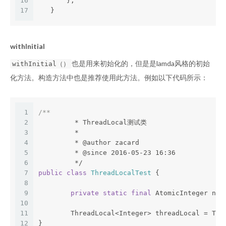
16
       };
17
   }
withInitial
也是用来初始化的，但是是lamda风格的初始
withInitial（）
化方法。构造方法中也是推荐使用此方法。例如以下代码所示：
1
/**
2
	 * ThreadLocal测试类
3
	 *
4
	 * 
@author
 zacard
5
	 * 
@since
 2016-05-23 16:36
6
	 */
7
public
class
ThreadLocalTest
{
8
9
private
static
final
 AtomicInteger nex
10
11
   	ThreadLocal<Integer> threadLocal = T
12
}