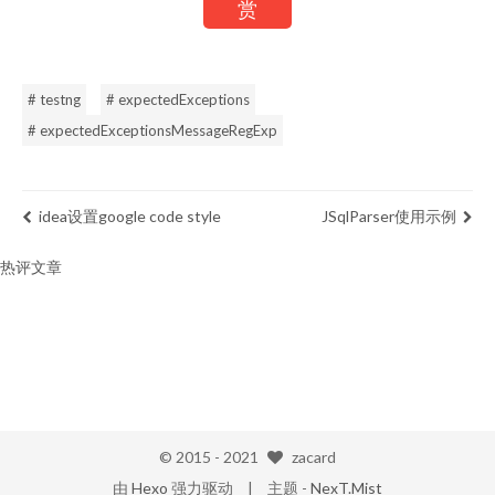
赏
# testng
# expectedExceptions
# expectedExceptionsMessageRegExp
idea设置google code style
JSqlParser使用示例
热评文章
© 2015 -
2021
zacard
由
Hexo
强力驱动
主题 -
NexT.Mist