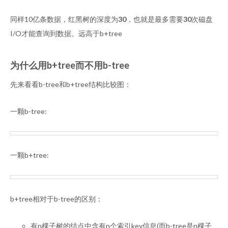
同样10亿条数据，红黑树的深度为
30
，也就是最多需要
30
次磁盘
I/O才能查询到数据。远高于b+tree
为什么用b+tree而不用b-tree
先来看看b-tree和b+tree结构比较图：
一颗b-tree:
一颗b+tree:
b+tree相对于b-tree的区别：
有n棵子树的结点中含有n个索引key信息(而b-tree是n棵子