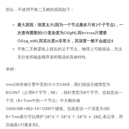
所以，不使用平衡二叉树的原因如下：
最大原因：深度太大(因为一个节点最多只有2个子节点)，一
次查询需要的I/O复杂度为O(lgN),而b+tree只需要
O(log_mN),而其出度m非常大，其深度一般不会超过4
平衡二叉树逻辑上很近的父子节点，物理上可能很远，无法
充分发挥磁盘顺序读和预读的高效特性。
举例：
InnoDB存储引擎中页的大小为16KB，我们假设主键类型为
BIGINT（占用8个字节，8B），指针类型为8个字节。也就是说一
个页（B+Tree中的一个节点）中大概存储
16KB/(8B+8B)=1K≈1000个键值。也就是说一个深度为3的
B+Tree索引可以维护
条记录，而
10^3 * 10^3 * 10^3 = 10亿
且磁盘I/O最多
3
次。